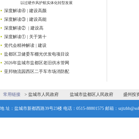
以过硬作风护航实体化转型发展
深度解读④ | 建设高颜
深度解读③ | 建设高能
深度解读② | 建设高
深度解读① | 关于第十
党代会精神解读 | 建设
盐都区卫健委车棚光伏发电项目设
2026年盐城市盐都区老旧供水管网
亚邦物流园西区二手车市场消防配
常用链接
>
盐城市人民政府
盐城市盐都区人民政府
盛州投
地 址：盐城市新都西路39号23楼 电话：0515-88801575 邮箱：szjtzhb@soh