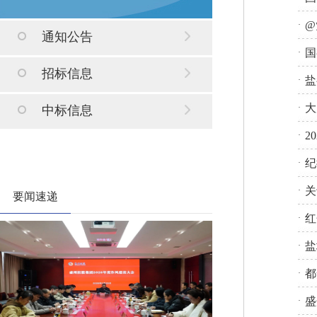
@
·
通知公告
国
·
招标信息
盐
·
大
·
中标信息
2
·
纪
·
关
·
要闻速递
红
·
盐
·
都
·
盛
·