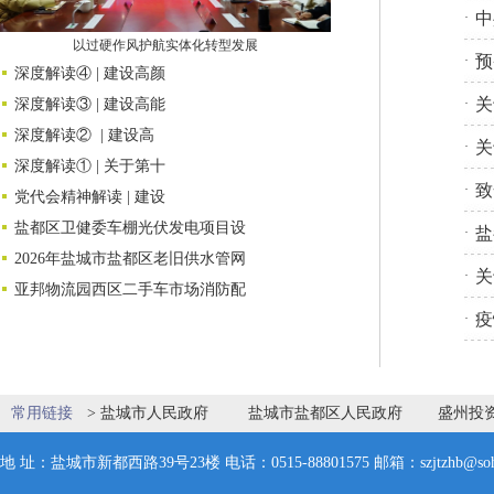
中
·
综合党支部开展沉浸式红色剧本研
预
·
深度解读④ | 建设高颜
关
深度解读③ | 建设高能
·
深度解读② | 建设高
关
·
深度解读① | 关于第十
致
·
党代会精神解读 | 建设
盐都区卫健委车棚光伏发电项目设
盐
·
2026年盐城市盐都区老旧供水管网
关
·
亚邦物流园西区二手车市场消防配
疫
·
常用链接
>
盐城市人民政府
盐城市盐都区人民政府
盛州投
地 址：盐城市新都西路39号23楼 电话：0515-88801575 邮箱：szjtzhb@soh