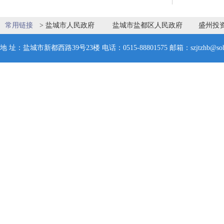
常用链接
>
盐城市人民政府
盐城市盐都区人民政府
盛州投
地 址：盐城市新都西路39号23楼 电话：0515-88801575 邮箱：szjtzhb@soh